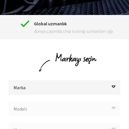
Global uzmanlık
dünya çapında chip tuning uzmanları ağı
Markayı seçin