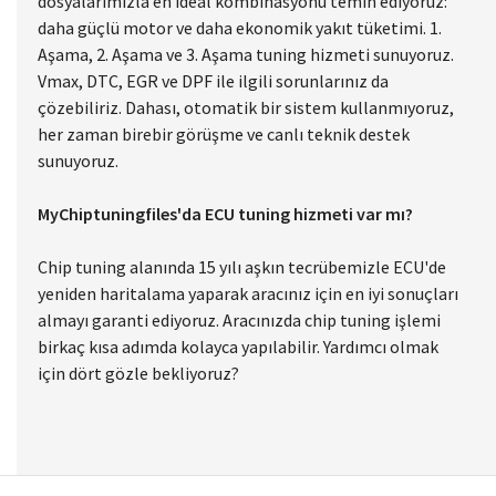
teknolojisini her yönden geliştirme ve chip tuning
işlemleri konusunda uzmanlaşmıştır. Chip tuning
dosyalarımızla en ideal kombinasyonu temin ediyoruz:
daha güçlü motor ve daha ekonomik yakıt tüketimi. 1.
Aşama, 2. Aşama ve 3. Aşama tuning hizmeti sunuyoruz.
Vmax, DTC, EGR ve DPF ile ilgili sorunlarınız da
çözebiliriz. Dahası, otomatik bir sistem kullanmıyoruz,
her zaman birebir görüşme ve canlı teknik destek
sunuyoruz.
MyChiptuningfiles'da ECU tuning hizmeti var mı?
Chip tuning alanında 15 yılı aşkın tecrübemizle ECU'de
yeniden haritalama yaparak aracınız için en iyi sonuçları
almayı garanti ediyoruz. Aracınızda chip tuning işlemi
birkaç kısa adımda kolayca yapılabilir. Yardımcı olmak
için dört gözle bekliyoruz?