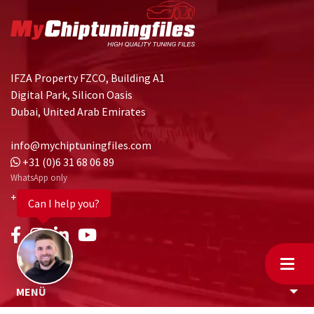
IFZA Property FZCO, Building A1
Digital Park, Silicon Oasis
Dubai, United Arab Emirates
info@mychiptuningfiles.com
+31 (0)6 31 68 06 89
Can I help you?
WhatsApp only
+31 (0)85 485 24 02