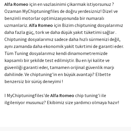
Modelinizi seçin
Alfa Romeo
için en vazlasinimi çikarmak istiyorsunuz ?
Ozaman MyChiptuningfiles de doğru yerdesizniz! Dizel ve
benzinli motorlar optimizasyonunda bir numaralı
uzmanlariz.
Alfa Romeo
için Bizim chiptuning dosyalarımız
daha fazla güç, tork ve daha düşük yakıt tüketimi sağlar .
Chiptuning dosyalarımız sadece daha hızlı sürmenizi değil,
aynı zamanda daha ekonomik yakit tukrtimi de garanti eder.
Tüm Tuning dosyalarımız kendi dinamometremizde
kapsamlı bir şekilde test edilmiştir. Bu en iyi kalite ve
güvenliği garanti eder, tamamen orijinal güvenlik marjı
dahilinde. Ve chiptuning'in en büyük avantajı? Elbette
benzersiz bir sürüş deneyimi !
I MyChiptuningfiles'de
Alfa Romeo
chip tuning'i ile
ilgileniyor musunuz? Ekibimiz size yardımcı olmaya hazır!