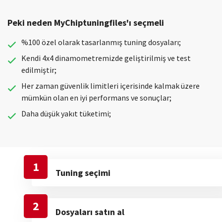
Peki neden MyChiptuningfiles'ı seçmeli
%100 özel olarak tasarlanmış tuning dosyaları;
Kendi 4x4 dinamometremizde geliştirilmiş ve test
edilmiştir;
Her zaman güvenlik limitleri içerisinde kalmak üzere
mümkün olan en iyi performans ve sonuçlar;
Daha düşük yakıt tüketimi;
1
Tuning seçimi
2
Dosyaları satın al