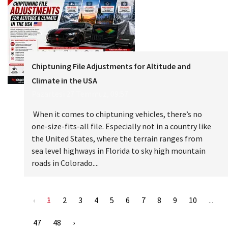
Chiptuning File Adjustments for Altitude and
Climate in the USA
Pazartesi 27 Temmuz, 09:57
When it comes to chiptuning vehicles, there’s no
one-size-fits-all file. Especially not in a country like
the United States, where the terrain ranges from
sea level highways in Florida to sky high mountain
roads in Colorado....
‹
1
2
3
4
5
6
7
8
9
10
...
47
48
›