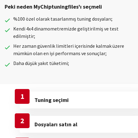
Peki neden MyChiptuningfiles'ı seçmeli
%100 özel olarak tasarlanmış tuning dosyaları;
Kendi 4x4 dinamometremizde geliştirilmiş ve test
edilmiştir;
Her zaman güvenlik limitleri içerisinde kalmak üzere
mümkün olan en iyi performans ve sonuçlar;
Daha düşük yakıt tüketimi;
1
Tuning seçimi
2
Dosyaları satın al