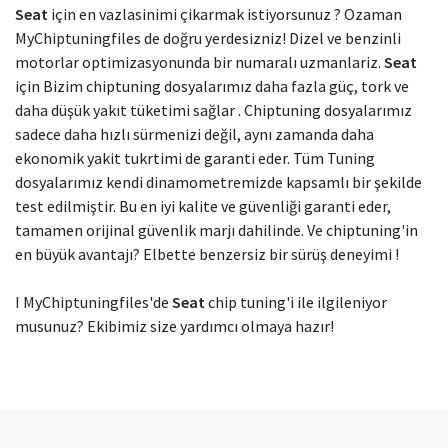
Modelinizi seçin
Seat
için en vazlasinimi çikarmak istiyorsunuz ? Ozaman
MyChiptuningfiles de doğru yerdesizniz! Dizel ve benzinli
motorlar optimizasyonunda bir numaralı uzmanlariz.
Seat
için Bizim chiptuning dosyalarımız daha fazla güç, tork ve
daha düşük yakıt tüketimi sağlar . Chiptuning dosyalarımız
sadece daha hızlı sürmenizi değil, aynı zamanda daha
ekonomik yakit tukrtimi de garanti eder. Tüm Tuning
dosyalarımız kendi dinamometremizde kapsamlı bir şekilde
test edilmiştir. Bu en iyi kalite ve güvenliği garanti eder,
tamamen orijinal güvenlik marjı dahilinde. Ve chiptuning'in
en büyük avantajı? Elbette benzersiz bir sürüş deneyimi !
I MyChiptuningfiles'de
Seat
chip tuning'i ile ilgileniyor
musunuz? Ekibimiz size yardımcı olmaya hazır!