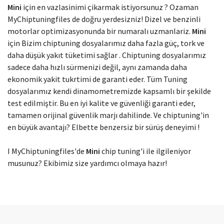
Modelinizi seçin
Mini
için en vazlasinimi çikarmak istiyorsunuz ? Ozaman
MyChiptuningfiles de doğru yerdesizniz! Dizel ve benzinli
motorlar optimizasyonunda bir numaralı uzmanlariz.
Mini
için Bizim chiptuning dosyalarımız daha fazla güç, tork ve
daha düşük yakıt tüketimi sağlar . Chiptuning dosyalarımız
sadece daha hızlı sürmenizi değil, aynı zamanda daha
ekonomik yakit tukrtimi de garanti eder. Tüm Tuning
dosyalarımız kendi dinamometremizde kapsamlı bir şekilde
test edilmiştir. Bu en iyi kalite ve güvenliği garanti eder,
tamamen orijinal güvenlik marjı dahilinde. Ve chiptuning'in
en büyük avantajı? Elbette benzersiz bir sürüş deneyimi !
I MyChiptuningfiles'de
Mini
chip tuning'i ile ilgileniyor
musunuz? Ekibimiz size yardımcı olmaya hazır!