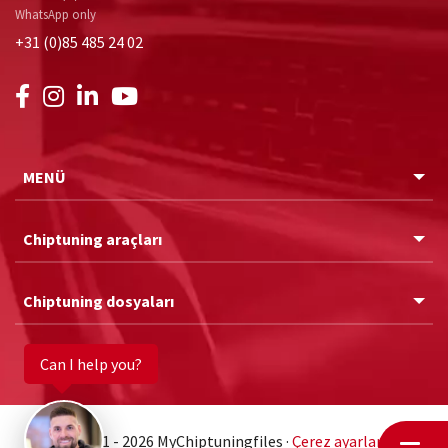
WhatsApp only
+31 (0)85 485 24 02
MENÜ
Chiptuning araçları
Chiptuning dosyaları
Can I help you?
© 2011 - 2026 MyChiptuningfiles ·
Çerez ayarları