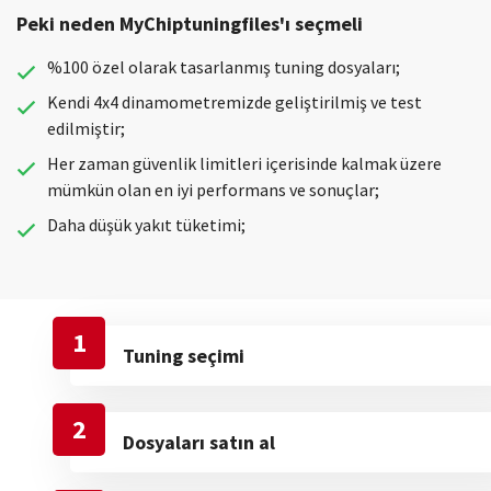
Peki neden MyChiptuningfiles'ı seçmeli
%100 özel olarak tasarlanmış tuning dosyaları;
Kendi 4x4 dinamometremizde geliştirilmiş ve test
edilmiştir;
Her zaman güvenlik limitleri içerisinde kalmak üzere
mümkün olan en iyi performans ve sonuçlar;
Daha düşük yakıt tüketimi;
1
Tuning seçimi
2
Dosyaları satın al