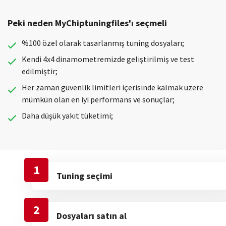
Peki neden MyChiptuningfiles'ı seçmeli
%100 özel olarak tasarlanmış tuning dosyaları;
Kendi 4x4 dinamometremizde geliştirilmiş ve test
edilmiştir;
Her zaman güvenlik limitleri içerisinde kalmak üzere
mümkün olan en iyi performans ve sonuçlar;
Daha düşük yakıt tüketimi;
1
Tuning seçimi
2
Dosyaları satın al