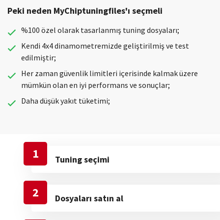
Peki neden MyChiptuningfiles'ı seçmeli
%100 özel olarak tasarlanmış tuning dosyaları;
Kendi 4x4 dinamometremizde geliştirilmiş ve test
edilmiştir;
Her zaman güvenlik limitleri içerisinde kalmak üzere
mümkün olan en iyi performans ve sonuçlar;
Daha düşük yakıt tüketimi;
1
Tuning seçimi
2
Dosyaları satın al