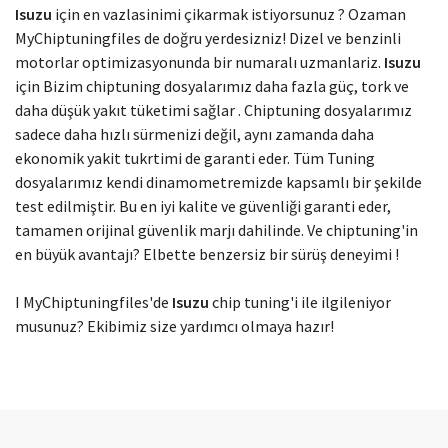
Modelinizi seçin
Isuzu
için en vazlasinimi çikarmak istiyorsunuz ? Ozaman
MyChiptuningfiles de doğru yerdesizniz! Dizel ve benzinli
motorlar optimizasyonunda bir numaralı uzmanlariz.
Isuzu
için Bizim chiptuning dosyalarımız daha fazla güç, tork ve
daha düşük yakıt tüketimi sağlar . Chiptuning dosyalarımız
sadece daha hızlı sürmenizi değil, aynı zamanda daha
ekonomik yakit tukrtimi de garanti eder. Tüm Tuning
dosyalarımız kendi dinamometremizde kapsamlı bir şekilde
test edilmiştir. Bu en iyi kalite ve güvenliği garanti eder,
tamamen orijinal güvenlik marjı dahilinde. Ve chiptuning'in
en büyük avantajı? Elbette benzersiz bir sürüş deneyimi !
I MyChiptuningfiles'de
Isuzu
chip tuning'i ile ilgileniyor
musunuz? Ekibimiz size yardımcı olmaya hazır!