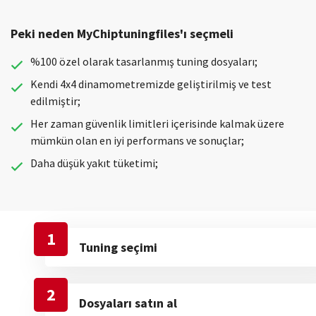
Peki neden MyChiptuningfiles'ı seçmeli
%100 özel olarak tasarlanmış tuning dosyaları;
Kendi 4x4 dinamometremizde geliştirilmiş ve test
edilmiştir;
Her zaman güvenlik limitleri içerisinde kalmak üzere
mümkün olan en iyi performans ve sonuçlar;
Daha düşük yakıt tüketimi;
1
Tuning seçimi
2
Dosyaları satın al