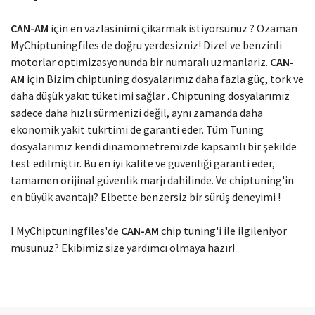
Modelinizi seçin
CAN-AM
için en vazlasinimi çikarmak istiyorsunuz ? Ozaman
MyChiptuningfiles de doğru yerdesizniz! Dizel ve benzinli
motorlar optimizasyonunda bir numaralı uzmanlariz.
CAN-
AM
için Bizim chiptuning dosyalarımız daha fazla güç, tork ve
daha düşük yakıt tüketimi sağlar . Chiptuning dosyalarımız
sadece daha hızlı sürmenizi değil, aynı zamanda daha
ekonomik yakit tukrtimi de garanti eder. Tüm Tuning
dosyalarımız kendi dinamometremizde kapsamlı bir şekilde
test edilmiştir. Bu en iyi kalite ve güvenliği garanti eder,
tamamen orijinal güvenlik marjı dahilinde. Ve chiptuning'in
en büyük avantajı? Elbette benzersiz bir sürüş deneyimi !
I MyChiptuningfiles'de
CAN-AM
chip tuning'i ile ilgileniyor
musunuz? Ekibimiz size yardımcı olmaya hazır!