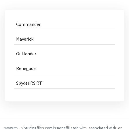
Commander
Maverick
Outlander
Renegade
Spyder RS RT
www.MyChiptuningfiles.com is not affiliated with, associated with, or