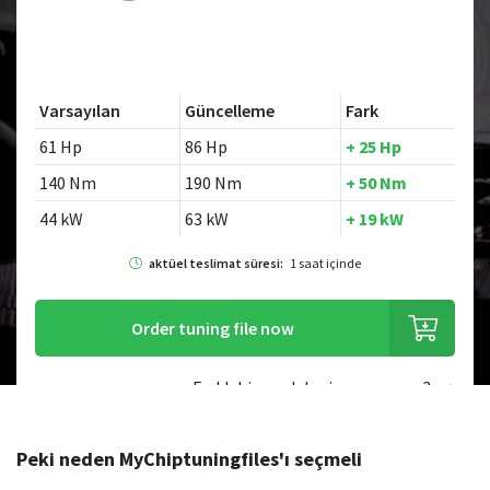
Varsayılan
Güncelleme
Fark
61 Hp
86 Hp
+ 25 Hp
140 Nm
190 Nm
+ 50 Nm
44 kW
63 kW
+ 19 kW
aktüel teslimat süresi:
1 saat içinde
Order tuning file now
Farklı bir model mi arıyorsunuz?
Peki neden MyChiptuningfiles'ı seçmeli