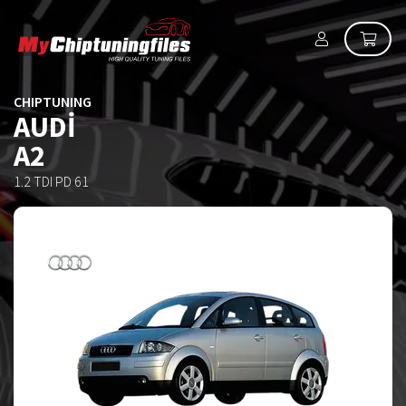
CHIPTUNING
AUDI
A2
1.2 TDI PD 61