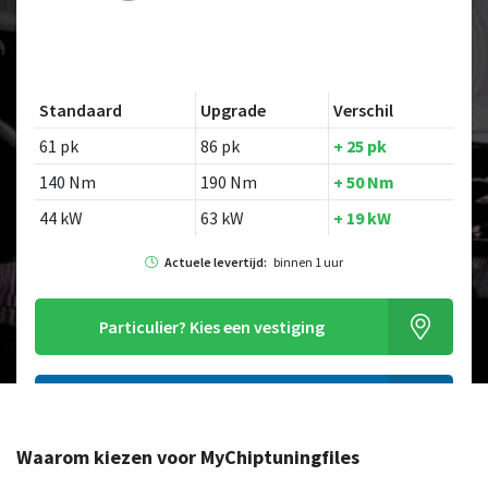
Standaard
Upgrade
Verschil
61 pk
86 pk
+ 25 pk
140 Nm
190 Nm
+ 50 Nm
44 kW
63 kW
+ 19 kW
Actuele levertijd:
binnen 1 uur
Particulier?
Kies een vestiging
Alleen tuning file bestellen
Waarom kiezen voor MyChiptuningfiles
Op zoek naar een ander model?