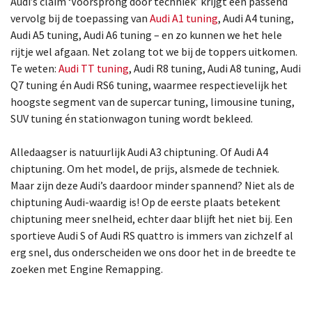
Audi’s claim ‘Voorsprong door techniek’ krijgt een passend
vervolg bij de toepassing van
Audi A1 tuning
, Audi A4 tuning,
Audi A5 tuning, Audi A6 tuning – en zo kunnen we het hele
rijtje wel afgaan. Net zolang tot we bij de toppers uitkomen.
Te weten:
Audi TT tuning
, Audi R8 tuning, Audi A8 tuning, Audi
Q7 tuning én Audi RS6 tuning, waarmee respectievelijk het
hoogste segment van de supercar tuning, limousine tuning,
SUV tuning én stationwagon tuning wordt bekleed.
Alledaagser is natuurlijk Audi A3 chiptuning. Of Audi A4
chiptuning. Om het model, de prijs, alsmede de techniek.
Maar zijn deze Audi’s daardoor minder spannend? Niet als de
chiptuning Audi-waardig is! Op de eerste plaats betekent
chiptuning meer snelheid, echter daar blijft het niet bij. Een
sportieve Audi S of Audi RS quattro is immers van zichzelf al
erg snel, dus onderscheiden we ons door het in de breedte te
zoeken met Engine Remapping.