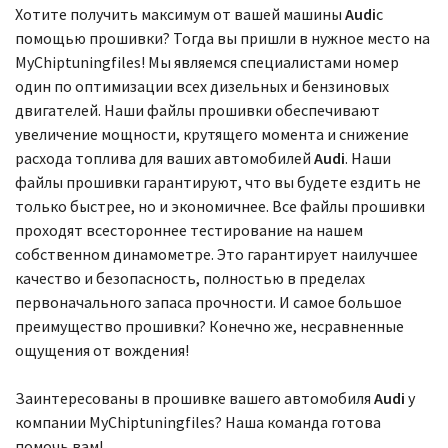
Выберите
Хотите получить максимум от вашей машины
Audi
с
помощью прошивки? Тогда вы пришли в нужное место на
модель
MyChiptuningfiles! Мы являемся специалистами номер
один по оптимизации всех дизельных и бензиновых
двигателей. Наши файлы прошивки обеспечивают
увеличение мощности, крутящего момента и снижение
расхода топлива для ваших автомобилей
Audi
. Наши
файлы прошивки гарантируют, что вы будете ездить не
только быстрее, но и экономичнее. Все файлы прошивки
проходят всестороннее тестирование на нашем
собственном динамометре. Это гарантирует наилучшее
качество и безопасность, полностью в пределах
первоначального запаса прочности. И самое большое
преимущество прошивки? Конечно же, несравненные
ощущения от вождения!
Заинтересованы в прошивке вашего автомобиля
Audi
у
компании MyChiptuningfiles? Наша команда готова
помочь вам!