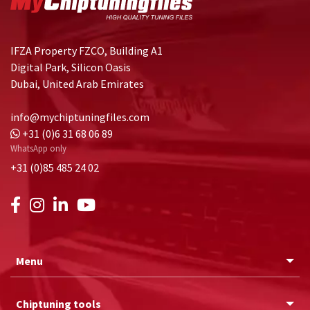
IFZA Property FZCO, Building A1
Digital Park, Silicon Oasis
Dubai, United Arab Emirates
info@mychiptuningfiles.com
+31 (0)6 31 68 06 89
WhatsApp only
+31 (0)85 485 24 02
Menu
Chiptuning tools