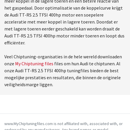
meer koppel in de lagere toeren en een betere reactie van
het gaspedaal. Door optimalisatie van de koppelcurve krijgt
de Audi TT-RS 2.5 TFSI 400hp motor een soepelere
acceleratie met meer koppel in lagere toeren. Doordat er
met lagere toeren eerder geschakeld kan worden draait de
Audi TT-RS 2.5 TFSI 400hp motor minder toeren en loopt dus
efficiënter.
Veel Chiptuning-organisaties in de hele wereld downloaden
onze
My Chiptuning files
files om hun Audi te chiptunen. Al
onze Audi TT-RS 2.5 TFSI 400hp tuningfiles bieden de best
mogelijke prestaties en resultaten, die binnen de originele
veiligheidsmarge liggen.
www.MyChiptuningfiles.com is not affiliated with, associated with, or
endorsed by any manufacturers. Any brand names or model