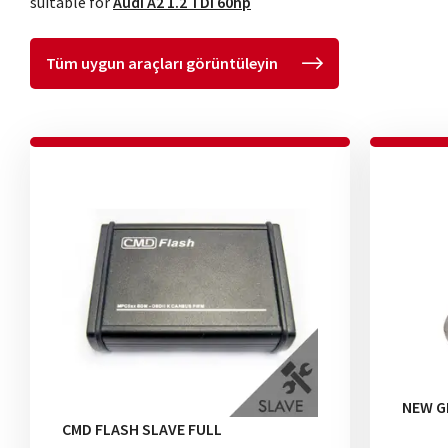
suitable for
Audi A2 1.2 TDI 60hp
Tüm uygun araçları görüntüleyin
NEW G
CMD FLASH SLAVE FULL