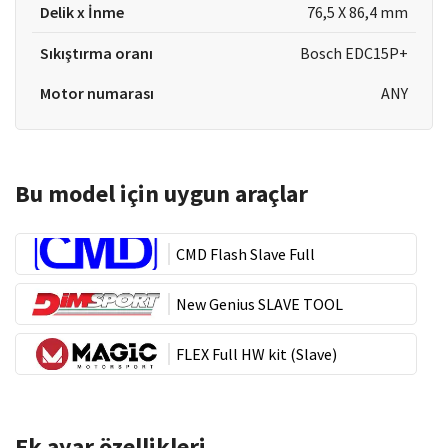
Delik x İnme
76,5 X 86,4 mm
Sıkıştırma oranı
Bosch EDC15P+
Motor numarası
ANY
Bu model için uygun araçlar
CMD Flash Slave Full
New Genius SLAVE TOOL
FLEX Full HW kit (Slave)
Ek ayar özellikleri