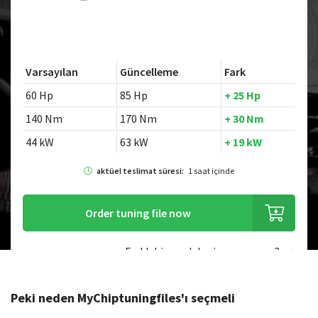
Varsayılan
Güncelleme
Fark
60 Hp
85 Hp
+ 25 Hp
140 Nm
170 Nm
+ 30 Nm
44 kW
63 kW
+ 19 kW
aktüel teslimat süresi:
1 saat içinde
Order tuning file now
Farklı bir model mi arıyorsunuz?
Peki neden MyChiptuningfiles'ı seçmeli