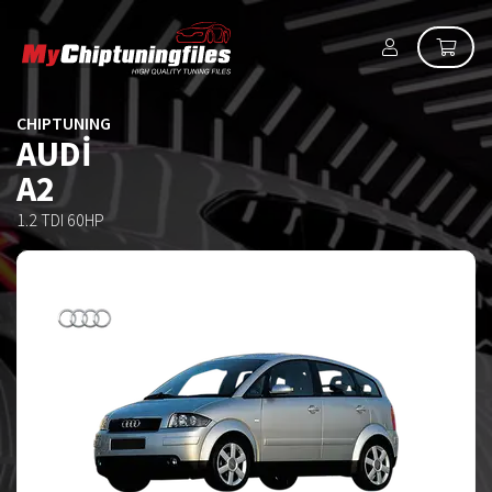
CHIPTUNING
AUDI
A2
1.2 TDI 60HP