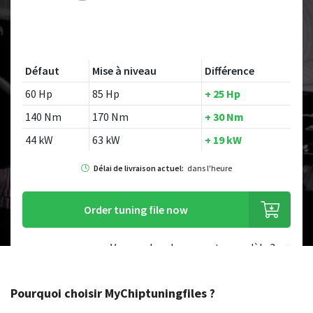
Défaut
Mise à niveau
Différence
60 Hp
85 Hp
+ 25 Hp
140 Nm
170 Nm
+ 30 Nm
44 kW
63 kW
+ 19 kW
Délai de livraison actuel:
dans l'heure
Order tuning file now
Vous recherchez un autre modèle ?
Pourquoi choisir MyChiptuningfiles ?