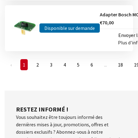
€70,00
Disponible sur demande
Envoyer 
Plus d'i
‹
1
2
3
4
5
6
...
18
1
RESTEZ INFORMÉ !
Vous souhaitez être toujours informé des
dernières mises à jour, promotions, offres et
dossiers exclusifs ? Abonnez-vous à notre