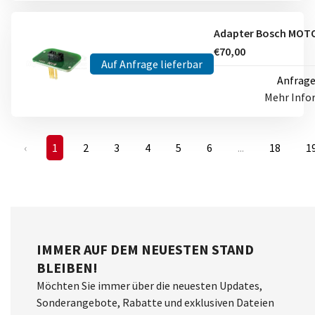
€70,00
Auf Anfrage lieferbar
Anfrage
Mehr Info
‹
1
2
3
4
5
6
...
18
1
IMMER AUF DEM NEUESTEN STAND
BLEIBEN!
Möchten Sie immer über die neuesten Updates,
Sonderangebote, Rabatte und exklusiven Dateien