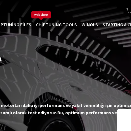
webshop
IPTUNING FILES
CHIPTUNING TOOLS
WINOLS
STARTING A C
A
 motorları daha iyi performans ve yakıt verimliliği için optimiz
amlı olarak test ediyoruz.Bu, optimum performans ve yakıt ta