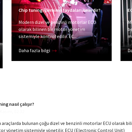
Chip tuning işleminin faydaları nelerdir?
EC
Modern dizel ve benzinli motorlar ECU
Mo
olarak bilinen bir motor yönetim
be
sistemiyle kontrol edilir. EC...
mo
Daha fazla bilgi
Da
ing nasıl çalışır?
 Kasım, 02:32
araçlarda bulunan çoğu dizel ve benzinli motorlar ECU olarak bil
or yönetim sistemiyle yönetilir. ECU (Electronic Control Unit)