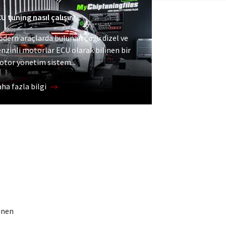
U tuning nasıl çalışır?
dern araçlarda bulunan çoğu dizel ve
nzinli motorlar ECU olarak bilinen bir
tor yönetim sistem...
ha fazla bilgi
inen