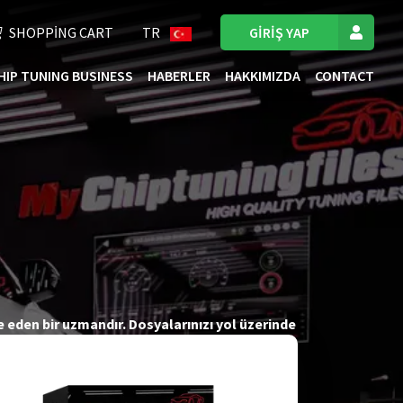
SHOPPING CART
TR
GIRIŞ YAP
HIP TUNING BUSINESS
HABERLER
HAKKIMIZDA
CONTACT
e eden bir uzmandır. Dosyalarınızı yol üzerinde
sarrufu karışımlarıyla yüksek kaliteli ECU