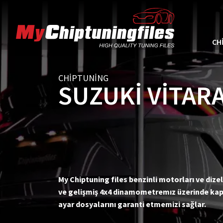
CH
CHIPTUNING
SUZUKI VITAR
My Chiptuning files benzinli motorları ve dizel
ve gelişmiş 4x4 dinamometremız üzerinde kaps
ayar dosyalarını garanti etmemizi sağlar.