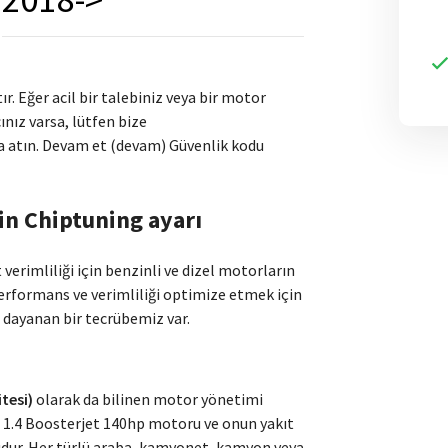
ır. Eğer acil bir talebiniz veya bir motor
nız varsa, lütfen bize
 atın. Devam et (devam) Güvenlik kodu
in Chiptuning ayarı
verimliliği için benzinli ve dizel motorların
rformans ve verimliliği optimize etmek için
 dayanan bir tecrübemiz var.
tesi)
olarak da bilinen motor yönetimi
, 1.4 Boosterjet 140hp motoru ve onun yakıt
dur. Her türlü araba, kamyonet, kamyon veya