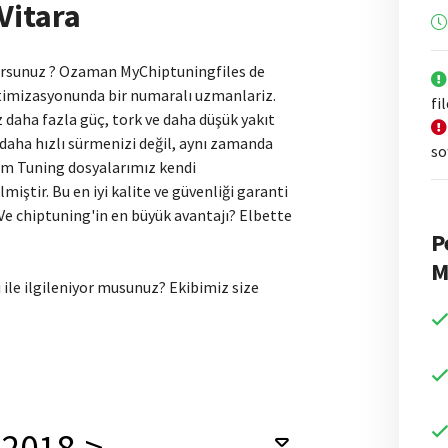
Vitara
yorsunuz ? Ozaman MyChiptuningfiles de
ptimizasyonunda bir numaralı uzmanlariz.
fi
 daha fazla güç, tork ve daha düşük yakıt
daha hızlı sürmenizi değil, aynı zamanda
so
üm Tuning dosyalarımız kendi
ştir. Bu en iyi kalite ve güvenliği garanti
 Ve chiptuning'in en büyük avantajı? Elbette
P
M
 ile ilgileniyor musunuz? Ekibimiz size
2018->