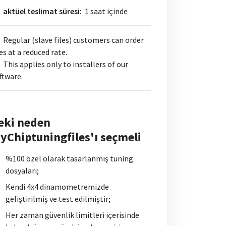
aktüel teslimat süresi:
1 saat içinde
Regular (slave files) customers can order
les at a reduced rate.
This applies only to installers of our
ftware.
eki neden
yChiptuningfiles'ı seçmeli
%100 özel olarak tasarlanmış tuning
dosyaları;
Kendi 4x4 dinamometremizde
geliştirilmiş ve test edilmiştir;
Her zaman güvenlik limitleri içerisinde