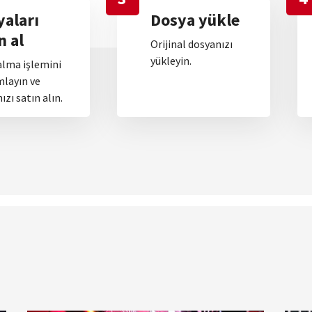
yaları
Dosya yükle
n al
Orijinal dosyanızı
yükleyin.
alma işlemini
layın ve
ızı satın alın.