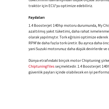
traktör için ECU’yu optimize edebiliriz.
Faydaları
1.4 Boosterjet 140hp motoru durumunda, My Chipt
azaltılmış yakıt tüketimi, daha rahat ivmelenme v
olarak yapılmıştır. Tork eğrisini optimize edere
RPM’de daha fazla tork üretir. Bu ayrıca daha önc
yani Suzuki motorunuz daha düşük devirlerde ve do
Dünya etrafındaki birçok motor Chiptuning şirke
Chiptuningfiles
seçmektedir. 1.4 Boosterjet 140
güvenlik payları içinde olabilecek en iyi perform