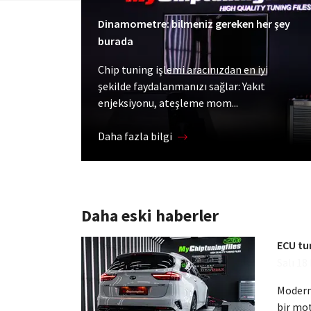
Dinamometre: bilmeniz gereken her şey
burada
Chip tuning işlemi aracınızdan en iyi
şekilde faydalanmanızı sağlar: Yakıt
enjeksiyonu, ateşleme mom...
Daha fazla bilgi
Daha eski haberler
ECU tun
Salı 18
Modern 
bir mot