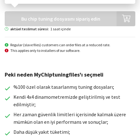
Bu chip tuning dosyasını sipariş edin
aktüel teslimat süresi:
1 saat içinde
Regular (slave files) customers can order files at a reduced rate.
This applies only to installers of our software.
Peki neden MyChiptuningfiles'ı seçmeli
%100 özel olarak tasarlanmış tuning dosyaları;
Kendi 4x4 dinamometremizde geliştirilmiş ve test
edilmiştir;
Her zaman güvenlik limitleri içerisinde kalmak üzere
mümkün olan en iyi performans ve sonuçlar;
Daha düşük yakıt tüketimi;