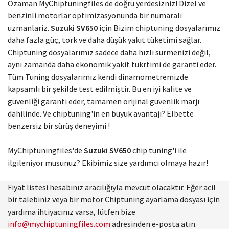
Ozaman MyChiptuningfiles de doğru yerdesizniz! Dizel ve
benzinli motorlar optimizasyonunda bir numaralı
uzmanlariz.
Suzuki SV650
için Bizim chiptuning dosyalarımız
daha fazla güç, tork ve daha düşük yakıt tüketimi sağlar.
Chiptuning dosyalarımız sadece daha hızlı sürmenizi değil,
aynı zamanda daha ekonomik yakit tukrtimi de garanti eder.
Tüm Tuning dosyalarımız kendi dinamometremizde
kapsamlı bir şekilde test edilmiştir. Bu en iyi kalite ve
güvenliği garanti eder, tamamen orijinal güvenlik marjı
dahilinde. Ve chiptuning'in en büyük avantajı? Elbette
benzersiz bir sürüş deneyimi !
MyChiptuningfiles'de
Suzuki SV650
chip tuning'i ile
ilgileniyor musunuz? Ekibimiz size yardımcı olmaya hazır!
Fiyat listesi hesabınız aracılığıyla mevcut olacaktır. Eğer acil
bir talebiniz veya bir motor Chiptuning ayarlama dosyası için
yardıma ihtiyacınız varsa, lütfen bize
info@mychiptuningfiles.com
adresinden e-posta atın.