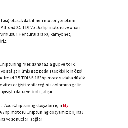
tesi)
olarak da bilinen motor yönetimi
, Allroad 2.5 TDI V6 163hp motoru ve onun
rumludur. Her türlü araba, kamyonet,
riz.
hiptuning files daha fazla güç ve tork,
e geliştirilmiş gaz pedalı tepkisi için özel
k Allroad 2.5 TDI V6 163hp motoru daha düşük
e vites değiştirebileceğiniz anlamına gelir,
yısıyla daha verimli çalışır.
i Audi Chiptuning dosyaları için
My
 163hp motoru Chiptuning dosyamız orijinal
ans ve sonuçları sağlar