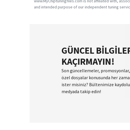
www.MyChiptuningfiles.com is not affiliated with, asso
and intended purpose of our independent tuning servic
GÜNCEL BILGILE
KAÇIRMAYIN!
Son güncellemeler, promosyonlar
özel dosyalar konusunda her zaman
ister misiniz? Bültenimize kaydolun
medyada takip edin!