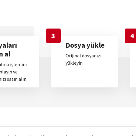
3
4
yaları
Dosya yükle
n al
Orijinal dosyanızı
yükleyin.
alma işlemini
layın ve
ızı satın alın.