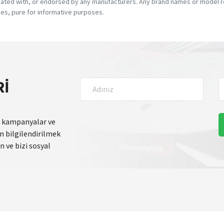
ciated with, or endorsed by any manufacturers. Any brand names or model re
es, pure for informative purposes.
RI
, kampanyalar ve
 bilgilendirilmek
 ve bizi sosyal