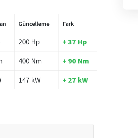
lan
Güncelleme
Fark
p
200 Hp
+ 37 Hp
m
400 Nm
+ 90 Nm
W
147 kW
+ 27 kW