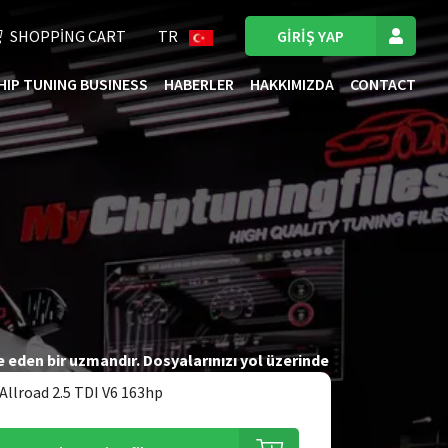
SHOPPING CART
TR
GIRIŞ YAP
HIP TUNING BUSINESS
HABERLER
HAKKIMIZDA
CONTACT
e eden bir uzmandır. Dosyalarınızı yol üzerinde
sarrufu karışımlarıyla yüksek kaliteli ECU