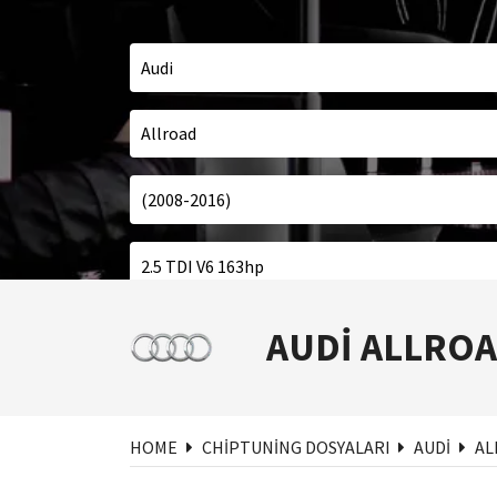
A
AUDI ALLRO
HOME
CHIPTUNING DOSYALARI
AUDI
AL