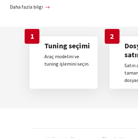
Daha fazla bilgi
1
2
Tuning seçimi
Dos
satı
Araç modelini ve
tuning işlemini seçin.
Satın 
tamam
dosyan