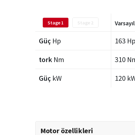
Varsayı
Stage 1
Stage 2
Güç
Hp
163 H
tork
Nm
310 N
Güç
kW
120 k
Motor özellikleri