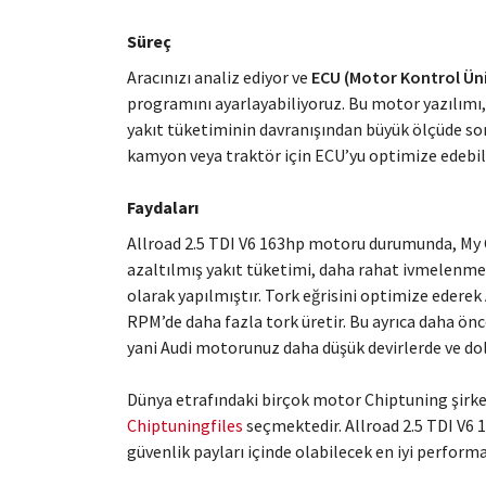
Süreç
Aracınızı analiz ediyor ve
ECU (Motor Kontrol Üni
programını ayarlayabiliyoruz. Bu motor yazılımı
yakıt tüketiminin davranışından büyük ölçüde so
kamyon veya traktör için ECU’yu optimize edebili
Faydaları
Allroad 2.5 TDI V6 163hp motoru durumunda, My C
azaltılmış yakıt tüketimi, daha rahat ivmelenme v
olarak yapılmıştır. Tork eğrisini optimize edere
RPM’de daha fazla tork üretir. Bu ayrıca daha önc
yani Audi motorunuz daha düşük devirlerde ve dola
Dünya etrafındaki birçok motor Chiptuning şirket
Chiptuningfiles
seçmektedir. Allroad 2.5 TDI V6
güvenlik payları içinde olabilecek en iyi perform