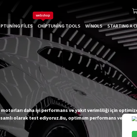
webshop
IPTUNING FILES
CHIPTUNING TOOLS
WINOLS
STARTING A C
 motorları daha iyi performans ve yakıt verimliliği için optimiz
amlı olarak test ediyoruz.Bu, optimum performans ve yakıt ta