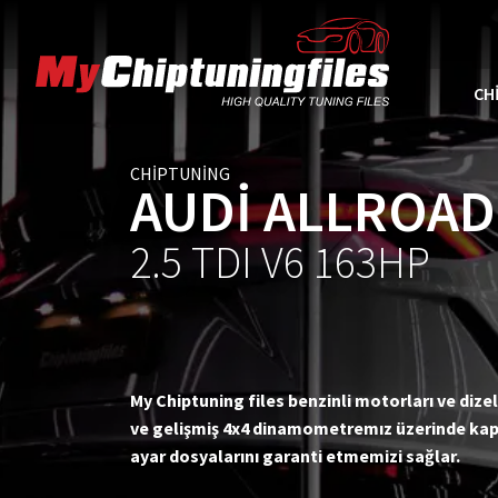
CH
CHIPTUNING
AUDI ALLROAD
2.5 TDI V6 163HP
My Chiptuning files benzinli motorları ve dizel
ve gelişmiş 4x4 dinamometremız üzerinde kaps
ayar dosyalarını garanti etmemizi sağlar.