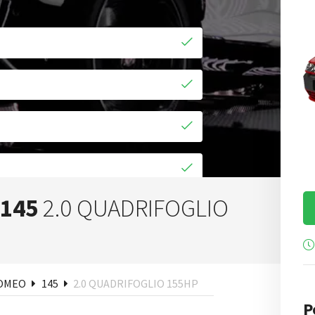
 145
2.0 QUADRIFOGLIO
uisa
ROMEO
145
2.0 QUADRIFOGLIO 155HP
P