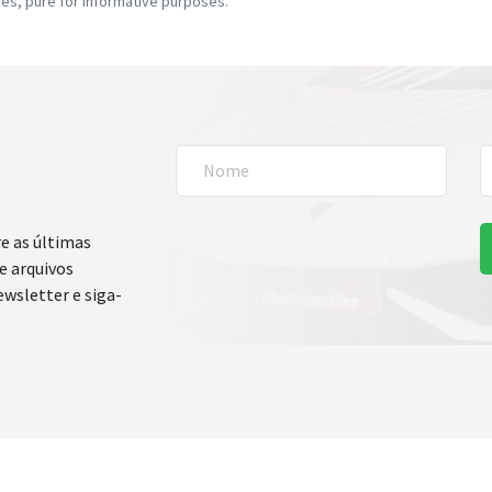
es, pure for informative purposes.
e as últimas
e arquivos
ewsletter e siga-