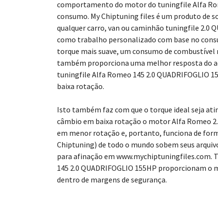
comportamento do motor do tuningfile Alfa R
consumo. My Chiptuning files é um produto de s
qualquer carro, van ou caminhão tuningfile 2.0
como trabalho personalizado com base no consu
torque mais suave, um consumo de combustível 
também proporciona uma melhor resposta do acel
tuningfile Alfa Romeo 145 2.0 QUADRIFOGLIO 1
baixa rotação.
Isto também faz com que o torque ideal seja ati
câmbio em baixa rotação o motor Alfa Romeo 
em menor rotação e, portanto, funciona de form
Chiptuning) de todo o mundo sobem seus arqui
para afinação em www.mychiptuningfiles.com. T
145 2.0 QUADRIFOGLIO 155HP proporcionam o m
dentro de margens de segurança.