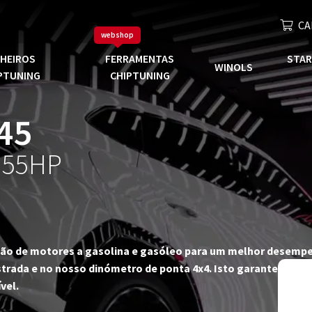
CA
webshop
CHEIROS
FERRAMENTAS
STAR
WINOLS
PTUNING
CHIPTUNING
45
155HP
zação de motores a gasolina e gasóleo para um melhor desempe
trada e no nosso dinómetro de ponta 4x4. Isto garante-nos fi
vel.