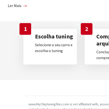
Ler Mais
1
2
Escolha tuning
Comp
arqu
Selecione o seu carro e
escolha o tuning.
Conclua
compre 
www.MyChiptuningfiles.com is not affiliated with, asso