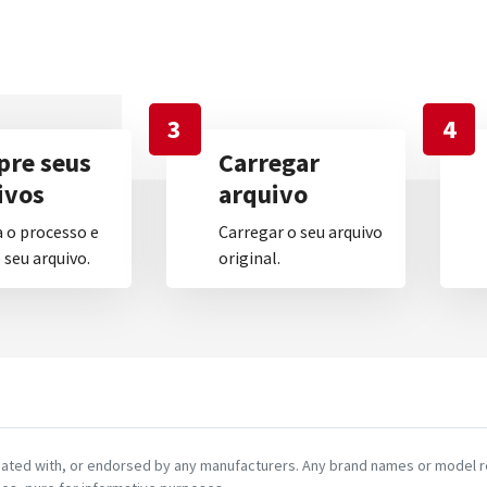
3
4
re seus
Carregar
ivos
arquivo
 o processo e
Carregar o seu arquivo
seu arquivo.
original.
ciated with, or endorsed by any manufacturers. Any brand names or model re