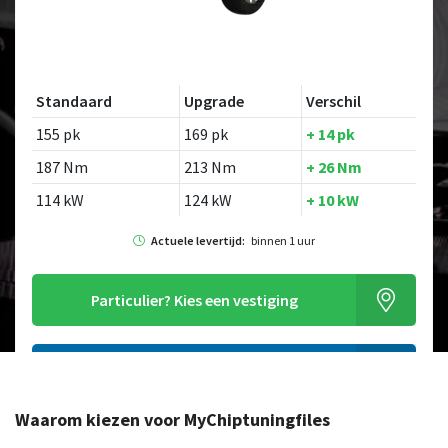
Standaard
Upgrade
Verschil
155 pk
169 pk
+ 14 pk
187 Nm
213 Nm
+ 26 Nm
114 kW
124 kW
+ 10 kW
Actuele levertijd:
binnen 1 uur
Particulier?
Kies een vestiging
Alleen tuning file bestellen
Waarom kiezen voor MyChiptuningfiles
Op zoek naar een ander model?