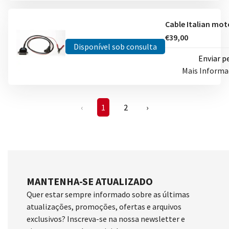
€39,00
Disponível sob consulta
Enviar p
Mais Inform
‹
1
2
›
MANTENHA-SE ATUALIZADO
Quer estar sempre informado sobre as últimas
atualizações, promoções, ofertas e arquivos
exclusivos? Inscreva-se na nossa newsletter e