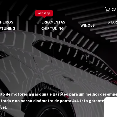
CA
webshop
CHEIROS
FERRAMENTAS
STAR
WINOLS
PTUNING
CHIPTUNING
zação de motores a gasolina e gasóleo para um melhor desempe
trada e no nosso dinómetro de ponta 4x4. Isto garante-nos fi
vel.