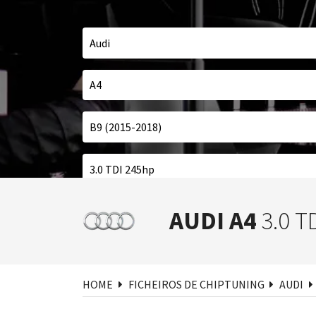
Pesq
AUDI A4
3.0 T
HOME
FICHEIROS DE CHIPTUNING
AUDI