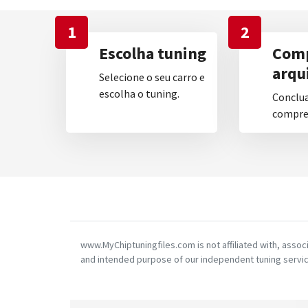
1
2
Escolha tuning
Comp
arqu
Selecione o seu carro e
escolha o tuning.
Conclua
compre 
www.MyChiptuningfiles.com is not affiliated with, asso
and intended purpose of our independent tuning servic