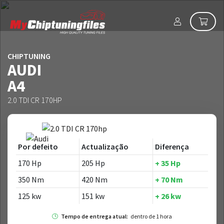
CHIPTUNING
AUDI
A4
2.0 TDI CR 170HP
Por defeito
Actualização
Diferença
170 Hp
205 Hp
+ 35 Hp
350 Nm
420 Nm
+ 70 Nm
125 kw
151 kw
+ 26 kw
Tempo de entrega atual:
dentro de 1 hora