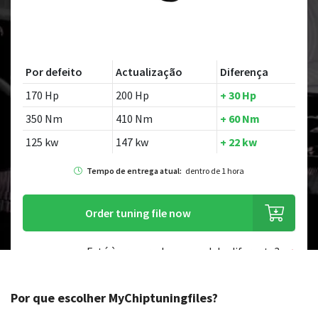
Por defeito
Actualização
Diferença
170 Hp
200 Hp
+ 30 Hp
350 Nm
410 Nm
+ 60 Nm
125 kw
147 kw
+ 22 kw
Tempo de entrega atual:
dentro de 1 hora
Order tuning file now
Está à procura de um modelo diferente?
Por que escolher MyChiptuningfiles?