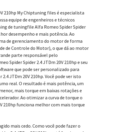
V 210hp My Chiptuning files é especialista
Nossa equipe de engenheiros e técnicos
ing de tuningfile Alfa Romeo Spider Spider
lhor desempenho e mais potência. Ao
rama de gerenciamento do motor de forma
 de Controle do Motor), o que dá ao motor
ande parte responsável pelo
eo Spider Spider 2.4 JTDm 20V 210hp e seu
oftware que pode ser personalizado para
r 2.4 JTDm 20V 210hp. Você pode ver isto
mo real. O resultado é mais potência, um
menor, mais torque em baixas rotações e
erador. Ao otimizar a curva de torque o
20V 210hp funciona melhor com mais torque
ngido mais cedo. Como você pode fazer o