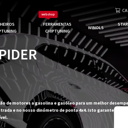
CA
webshop
CHEIROS
FERRAMENTAS
STAR
WINOLS
PTUNING
CHIPTUNING
PIDER
zação de motores a gasolina e gasóleo para um melhor desempe
trada e no nosso dinómetro de ponta 4x4. Isto garante-nos fi
vel.