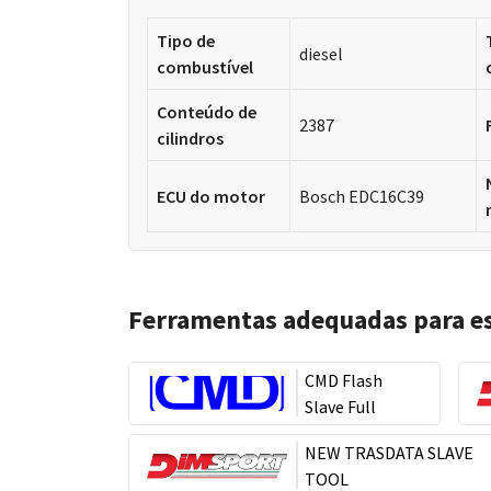
Tipo de
diesel
combustível
Conteúdo de
2387
cilindros
ECU do motor
Bosch EDC16C39
Ferramentas adequadas para e
CMD Flash
Slave Full
NEW TRASDATA SLAVE
TOOL