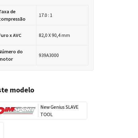
Taxa de
17.0 : 1
compressão
Furo x AVC
82,0 X 90,4 mm
Número do
939A3000
motor
ste modelo
New Genius SLAVE
TOOL