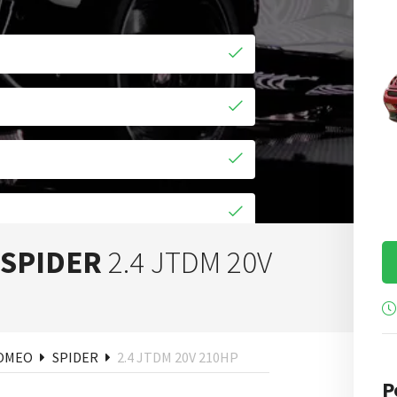
 SPIDER
2.4 JTDM 20V
uisa
ROMEO
SPIDER
2.4 JTDM 20V 210HP
P