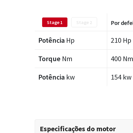
Por defe
Stage 1
Stage 2
Potência
Hp
210 Hp
Torque
Nm
400 N
Potência
kw
154 kw
Especificações do motor