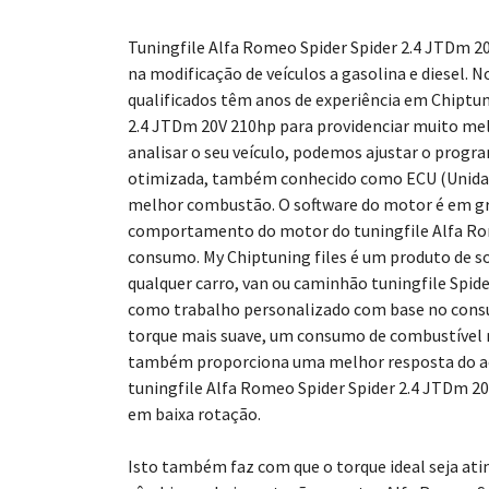
Tuningfile Alfa Romeo Spider Spider 2.4 JTDm 20
na modificação de veículos a gasolina e diesel. 
qualificados têm anos de experiência em Chiptun
2.4 JTDm 20V 210hp para providenciar muito me
analisar o seu veículo, podemos ajustar o prog
otimizada, também conhecido como ECU (Unidade
melhor combustão. O software do motor é em gr
comportamento do motor do tuningfile Alfa Rom
consumo. My Chiptuning files é um produto de s
qualquer carro, van ou caminhão tuningfile Spide
como trabalho personalizado com base no consu
torque mais suave, um consumo de combustível 
também proporciona uma melhor resposta do acel
tuningfile Alfa Romeo Spider Spider 2.4 JTDm 
em baixa rotação.
Isto também faz com que o torque ideal seja ati