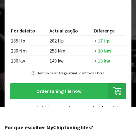
Por defeito
Actualização
Diferença
185 Hp
202 Hp
+ 17 Hp
230 Nm
258 Nm
+ 28 Nm
136 kw
149 kw
+ 13 kw
Tempo de entrega atual:
dentro de 1 hora
Order tuning file now
Está à procura de um modelo diferente?
Por que escolher MyChiptuningfiles?