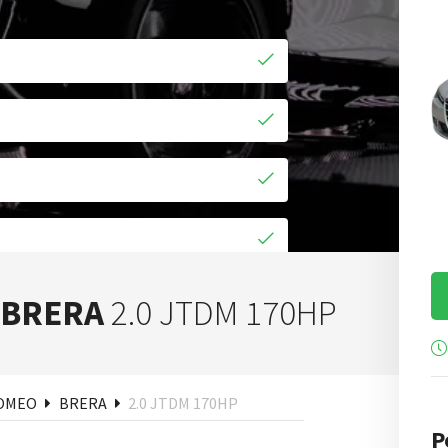
uisa
 BRERA
2.0 JTDM 170HP
ROMEO
BRERA
2.0 JTDM 170HP
P