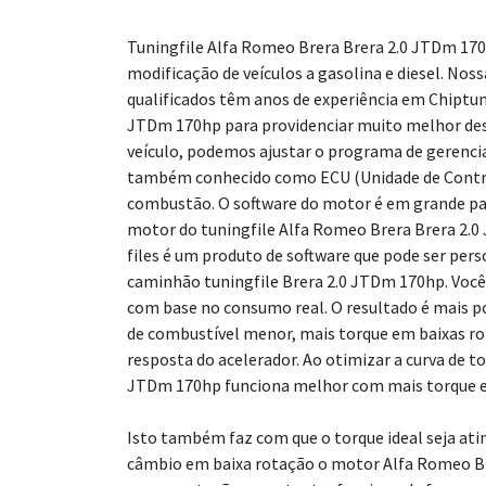
Tuningfile Alfa Romeo Brera Brera 2.0 JTDm 170h
modificação de veículos a gasolina e diesel. Nos
qualificados têm anos de experiência em Chiptun
JTDm 170hp para providenciar muito melhor des
veículo, podemos ajustar o programa de gerenc
também conhecido como ECU (Unidade de Contro
combustão. O software do motor é em grande p
motor do tuningfile Alfa Romeo Brera Brera 2.
files é um produto de software que pode ser pers
caminhão tuningfile Brera 2.0 JTDm 170hp. Você
com base no consumo real. O resultado é mais 
de combustível menor, mais torque em baixas 
resposta do acelerador. Ao otimizar a curva de t
JTDm 170hp funciona melhor com mais torque e
Isto também faz com que o torque ideal seja ati
câmbio em baixa rotação o motor Alfa Romeo B