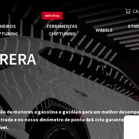
CA
webshop
CHEIROS
FERRAMENTAS
STAR
WINOLS
PTUNING
CHIPTUNING
BRERA
zação de motores a gasolina e gasóleo para um melhor desempe
trada e no nosso dinómetro de ponta 4x4. Isto garante-nos fi
vel.