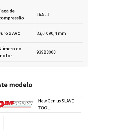
Taxa de
16.5 : 1
compressão
Furo x AVC
83,0 X 90,4 mm
Número do
939B3000
motor
ste modelo
New Genius SLAVE
TOOL