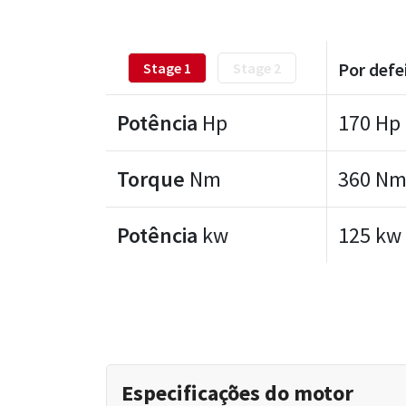
Por defe
Stage 1
Stage 2
Potência
Hp
170 Hp
Torque
Nm
360 N
Potência
kw
125 kw
Especificações do motor