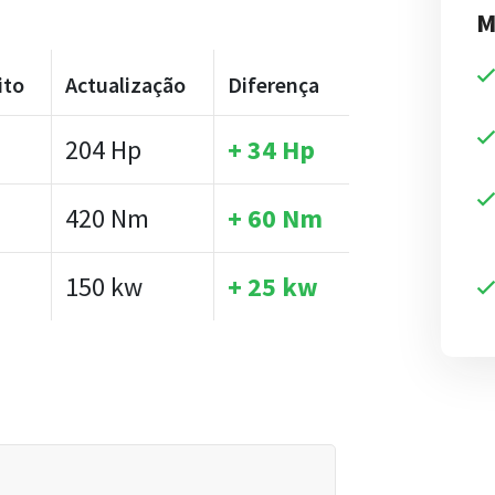
M
ito
Actualização
Diferença
204 Hp
+ 34 Hp
m
420 Nm
+ 60 Nm
150 kw
+ 25 kw