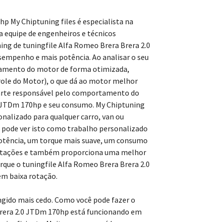
p My Chiptuning files é especialista na
sa equipe de engenheiros e técnicos
ing de tuningfile Alfa Romeo Brera Brera 2.0
empenho e mais potência. Ao analisar o seu
iamento do motor de forma otimizada,
le do Motor), o que dá ao motor melhor
arte responsável pelo comportamento do
0 JTDm 170hp e seu consumo. My Chiptuning
onalizado para qualquer carro, van ou
 pode ver isto como trabalho personalizado
potência, um torque mais suave, um consumo
rotações e também proporciona uma melhor
orque o tuningfile Alfa Romeo Brera Brera 2.0
m baixa rotação.
ngido mais cedo. Como você pode fazer o
rera 2.0 JTDm 170hp está funcionando em