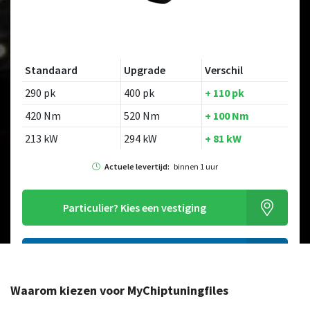
Standaard
Upgrade
Verschil
290 pk
400 pk
+ 110 pk
420 Nm
520 Nm
+ 100 Nm
213 kW
294 kW
+ 81 kW
Actuele levertijd:
binnen 1 uur
Particulier?
Kies een vestiging
Alleen tuning file bestellen
Waarom kiezen voor MyChiptuningfiles
Op zoek naar een ander model?