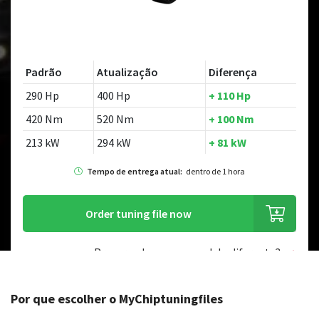
Padrão
Atualização
Diferença
290 Hp
400 Hp
+ 110 Hp
420 Nm
520 Nm
+ 100 Nm
213 kW
294 kW
+ 81 kW
Tempo de entrega atual:
dentro de 1 hora
Order tuning file now
Procurando por um modelo diferente?
Por que escolher o MyChiptuningfiles