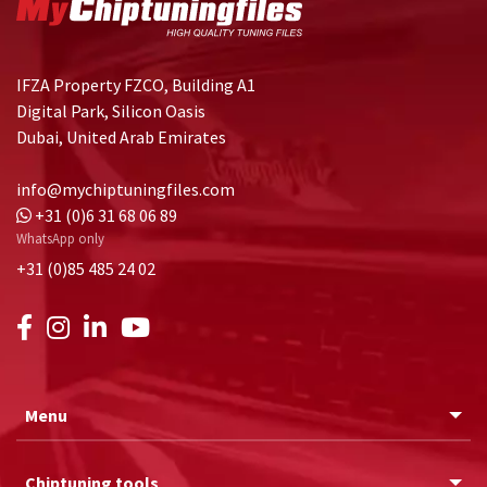
IFZA Property FZCO, Building A1
Digital Park, Silicon Oasis
Dubai, United Arab Emirates
info@mychiptuningfiles.com
+31 (0)6 31 68 06 89
WhatsApp only
+31 (0)85 485 24 02
Menu
Chiptuning tools