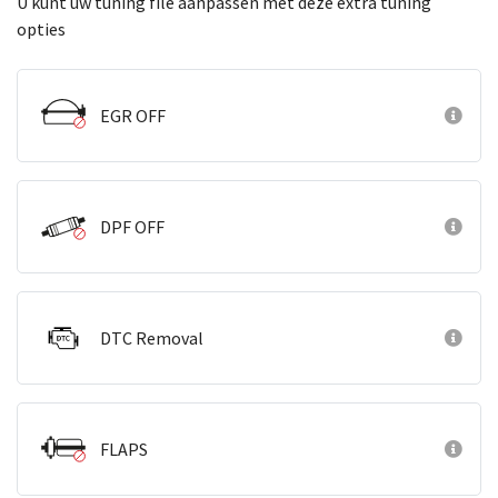
U kunt uw tuning file aanpassen met deze extra tuning
opties
EGR OFF
DPF OFF
DTC Removal
FLAPS