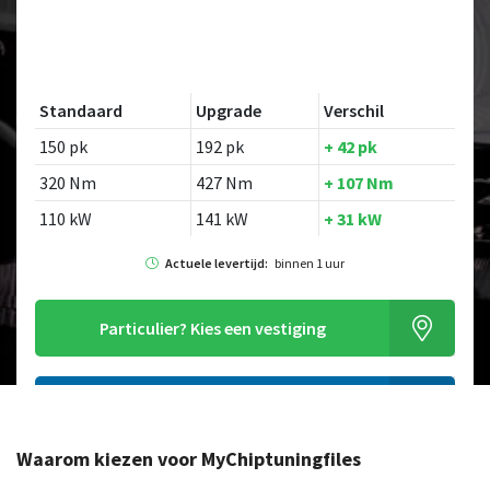
Standaard
Upgrade
Verschil
150 pk
192 pk
+ 42 pk
320 Nm
427 Nm
+ 107 Nm
110 kW
141 kW
+ 31 kW
Actuele levertijd:
binnen 1 uur
Particulier?
Kies een vestiging
Alleen tuning file bestellen
Waarom kiezen voor MyChiptuningfiles
Op zoek naar een ander model?