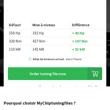
Défaut
Mise à niveau
Différence
150 Hp
192 Hp
+ 42 Hp
320 Nm
427 Nm
+ 107 Nm
110 kW
141 kW
+ 31 kW
Délai de livraison actuel:
dans l'heure
Order tuning file now
Vous recherchez un autre modèle ?
Pourquoi choisir MyChiptuningfiles ?