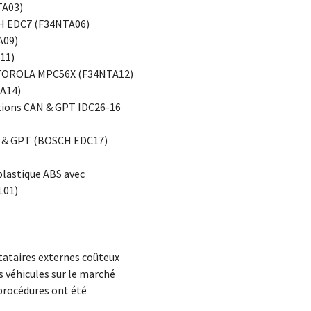
TA03)
CH EDC7 (F34NTA06)
A09)
11)
MOTOROLA MPC56X (F34NTA12)
TA14)
rations CAN & GPT IDC26-16
N & GPT (BOSCH EDC17)
plastique ABS avec
L01)
stataires externes coûteux
s véhicules sur le marché
 procédures ont été