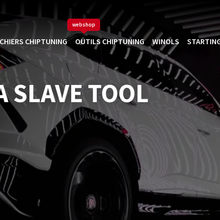
webshop
ICHIERS CHIPTUNING
OUTILS CHIPTUNING
WINOLS
STARTING
 SLAVE TOOL