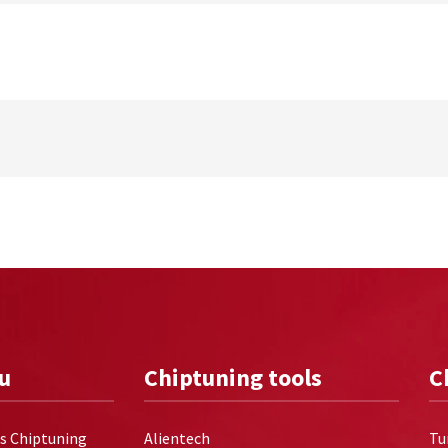
u
Chiptuning tools
C
rs Chiptuning
Alientech
Tu