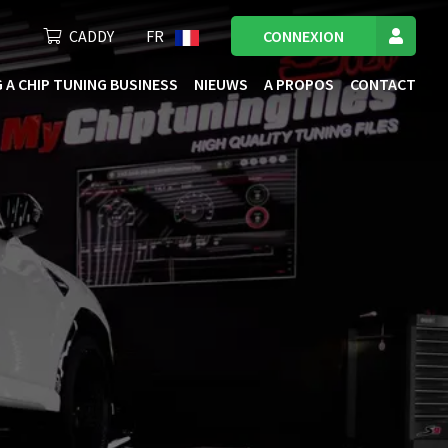
CADDY
FR
CONNEXION
 A CHIP TUNING BUSINESS
NIEUWS
A PROPOS
CONTACT