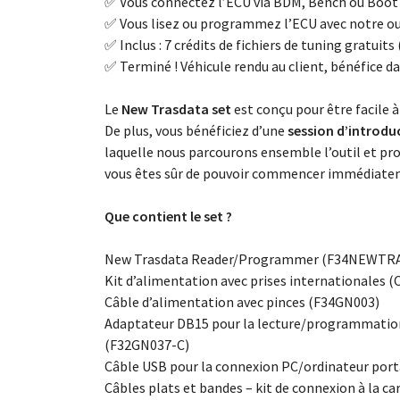
✅ Vous connectez l’ECU via BDM, Bench ou Boot
✅ Vous lisez ou programmez l’ECU avec notre ou
✅ Inclus : 7 crédits de fichiers de tuning gratuits 
✅ Terminé ! Véhicule rendu au client, bénéfice d
Le
New Trasdata set
est conçu pour être facile à
De plus, vous bénéficiez d’une
session d’introdu
laquelle nous parcourons ensemble l’outil et p
vous êtes sûr de pouvoir commencer immédiate
Que contient le set ?
New Trasdata Reader/Programmer (F34NEWTR
Kit d’alimentation avec prises internationales
Câble d’alimentation avec pinces (F34GN003)
Adaptateur DB15 pour la lecture/programmati
(F32GN037-C)
Câble USB pour la connexion PC/ordinateur po
Câbles plats et bandes – kit de connexion à la c