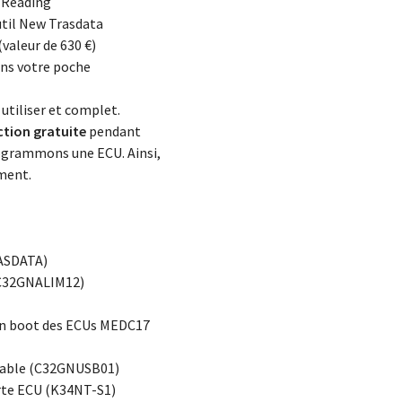
 Reading
til New Trasdata
(valeur de 630 €)
ans votre poche
 utiliser et complet.
ction gratuite
pendant
rogrammons une ECU. Ainsi,
ment.
ASDATA)
 (C32GNALIM12)
on boot des ECUs MEDC17
rtable (C32GNUSB01)
arte ECU (K34NT-S1)