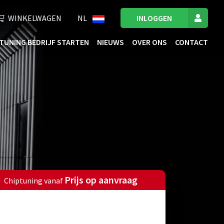
WINKELWAGEN
NL
INLOGGEN
TUNING BEDRIJF STARTEN
NIEUWS
OVER ONS
CONTACT
Prijs op aanvraag
Chiptuning vanaf