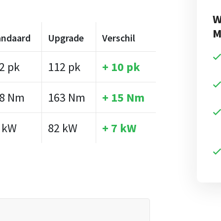
W
M
andaard
Upgrade
Verschil
2 pk
112 pk
+ 10 pk
8 Nm
163 Nm
+ 15 Nm
 kW
82 kW
+ 7 kW