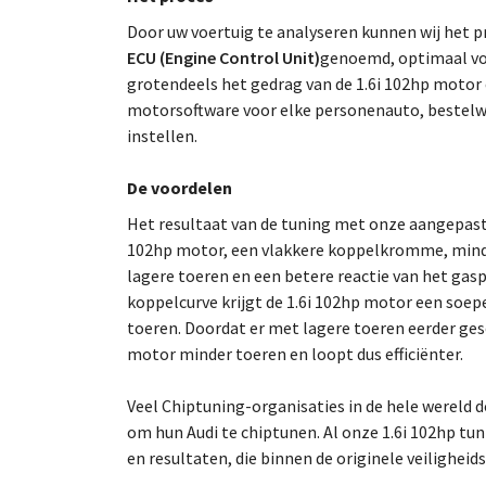
Door uw voertuig te analyseren kunnen wij he
ECU (Engine Control Unit)
genoemd, optimaal voo
grotendeels het gedrag van de 1.6i 102hp motor 
motorsoftware voor elke personenauto, bestelw
instellen.
De voordelen
Het resultaat van de tuning met onze aangepast
102hp motor, een vlakkere koppelkromme, minde
lagere toeren en een betere reactie van het gas
koppelcurve krijgt de 1.6i 102hp motor een soep
toeren. Doordat er met lagere toeren eerder ges
motor minder toeren en loopt dus efficiënter.
Veel Chiptuning-organisaties in de hele wereld
om hun Audi te chiptunen. Al onze 1.6i 102hp tun
en resultaten, die binnen de originele veilighei