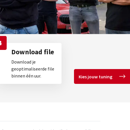
4
Download file
Download je
geoptimaliseerde file
binnen één uur.
Kies jouw tuning