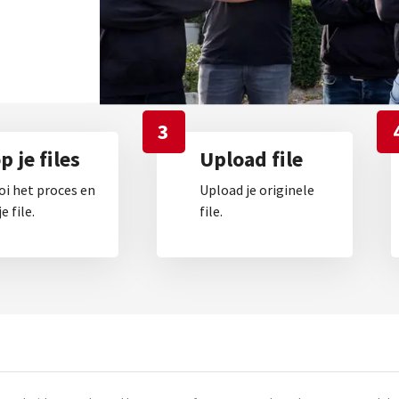
3
 je files
Upload file
oi het proces en
Upload je originele
e file.
file.