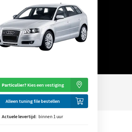
Particulier?
Kies een vestiging
Alleen tuning file bestellen
Actuele levertijd:
binnen 1 uur