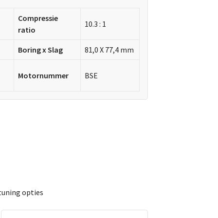
Compressie
10.3 : 1
ratio
Boring x Slag
81,0 X 77,4 mm
Motornummer
BSE
tuning opties