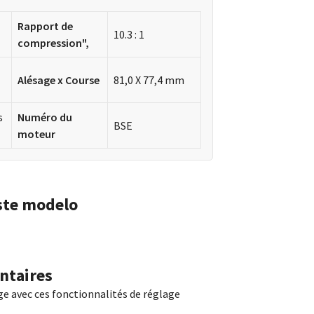
Rapport de
10.3 : 1
compression",
Alésage x Course
81,0 X 77,4 mm
s
Numéro du
BSE
moteur
ste modelo
ntaires
ge avec ces fonctionnalités de réglage