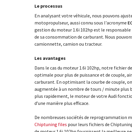
Le processus
En analysant votre véhicule, nous pouvons ajus
motopropulseur, aussi connu sous l'acronyme
EC
gestion du moteur 1.6i 102hp est le responsabl
de sa consommation de carburant. Nous pouvons 
camionnette, camion ou tracteur.
Les avantages
Dans le cas du moteur 1.6i 102hp, notre fichier 
optimale pour plus de puissance et de couple, a
carburant. En optimisant la courbe de couple, o
augmentée à un nombre de tours / minute plus ba
plus rapidement, le moteur de votre Audi fonctio
d’une manière plus efficace.
De nombreuses sociétés de reprogrammation mo
Chiptuning files
pour leurs fichiers de Chiptunin
de moteur 1.6i 102hp fournissent la meilleure pe