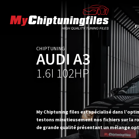
F
CHIPTUNING
AUDI A3
1.6I 102HP
My Chiptuning files est spécialisé dans l’op
testons minutieusement nos fichiers sur la ro
de grande qualité présentant un mélange opt