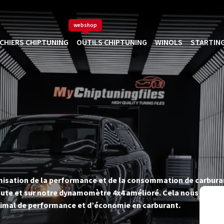
webshop
ICHIERS CHIPTUNING
OUTILS CHIPTUNING
WINOLS
STARTING
timisation de la performance et de la consommation de carbur
ute et sur notre dynamomètre 4x4 amélioré. Cela nous permet d
imal de performance et d’économie en carburant.