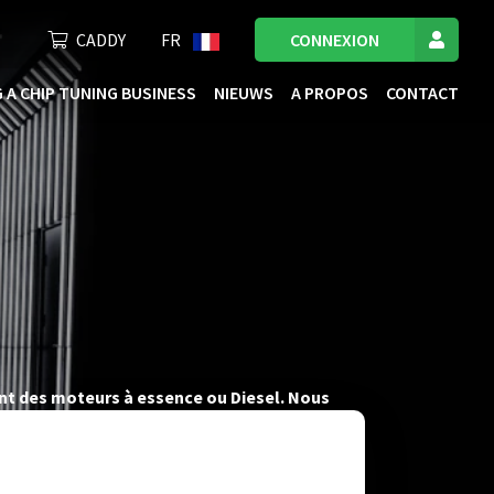
CADDY
FR
CONNEXION
 A CHIP TUNING BUSINESS
NIEUWS
A PROPOS
CONTACT
ant des moteurs à essence ou Diesel. Nous
e vous offrir des fichiers de tuning de l’ECU