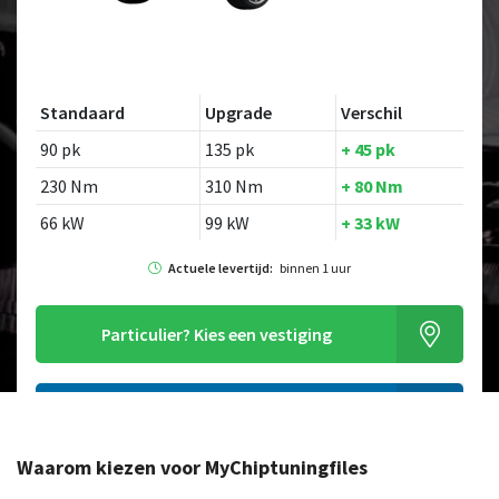
Standaard
Upgrade
Verschil
90 pk
135 pk
+ 45 pk
230 Nm
310 Nm
+ 80 Nm
66 kW
99 kW
+ 33 kW
Actuele levertijd:
binnen 1 uur
Particulier?
Kies een vestiging
Alleen tuning file bestellen
Waarom kiezen voor MyChiptuningfiles
Op zoek naar een ander model?