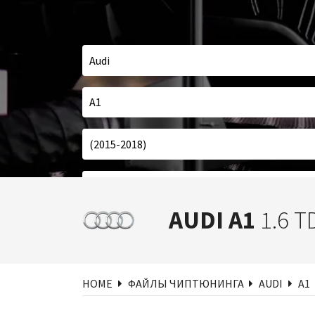
AUDI A1
1.6 T
По
HOME
ФАЙЛЫ ЧИПТЮНИНГА
AUDI
A1