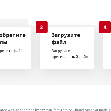
3
4
обретите
Загрузите
лы
файл
ретите файлы
Загрузите
оригинальный файл.
ciated with, or endorsed by any manufacturers. Any brand names or model re