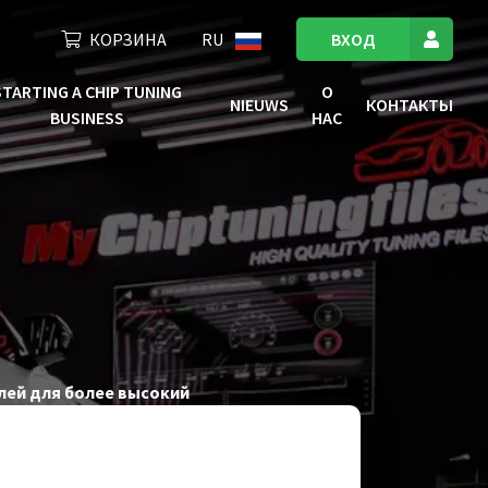
КОРЗИНА
RU
ВХОД
STARTING A CHIP TUNING
О
NIEUWS
КОНТАКТЫ
BUSINESS
НАС
лей для более высокий
нашем расширенном динамометре (4x4). Это
кой между производительностью и