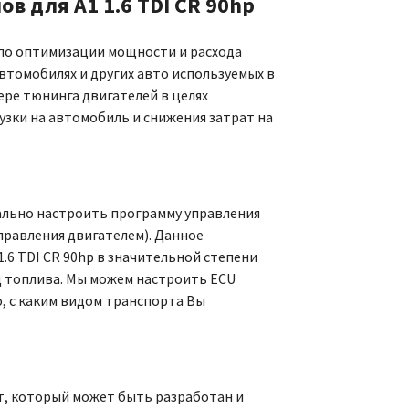
 для A1 1.6 TDI CR 90hp
м по оптимизации мощности и расхода
автомобилях и других авто используемых в
ере тюнинга двигателей в целях
узки на автомобиль и снижения затрат на
льно настроить программу управления
правления двигателем). Данное
.6 TDI CR 90hp в значительной степени
од топлива. Мы можем настроить ECU
о, с каким видом транспорта Вы
т, который может быть разработан и