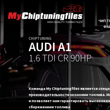
ЧИП 
ФА
CHIPTUNING
AUDI A1
1.6 TDI CR 90HP
Команда My Chiptuningfiles является спе
производительности экономии топлива. Мы
и позволяет нам гарантировать высокока
сбережением топлива