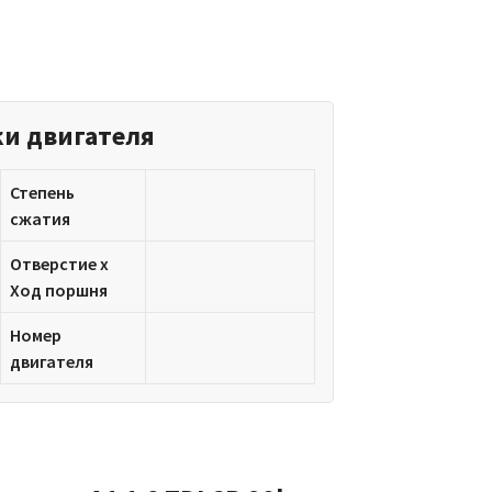
ки двигателя
Степень
сжатия
Отверстие x
Ход поршня
Номер
двигателя