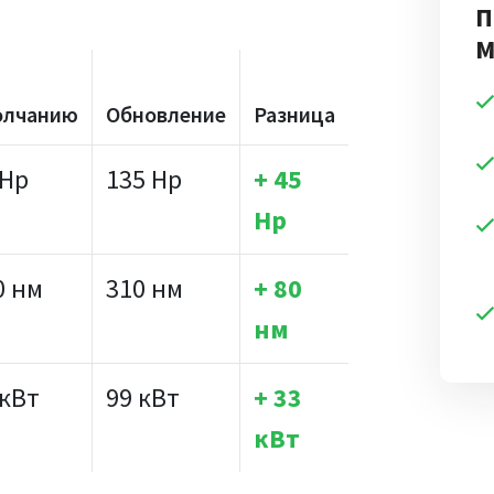
П
M
олчанию
Обновление
Разница
 Hp
135 Hp
+ 45
Hp
0 нм
310 нм
+ 80
нм
 кВт
99 кВт
+ 33
кВт