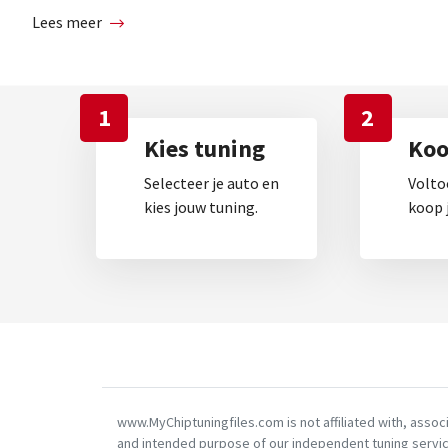
Lees meer
1
2
Kies tuning
Koop
Selecteer je auto en
Volto
kies jouw tuning.
koop j
www.MyChiptuningfiles.com is not affiliated with, asso
and intended purpose of our independent tuning servic