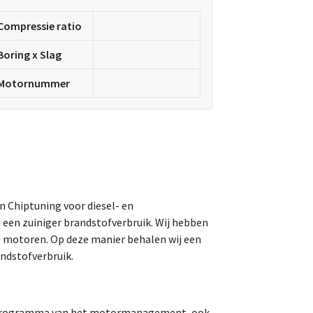
Compressie ratio
Boring x Slag
Motornummer
an Chiptuning voor diesel- en
 een zuiniger brandstofverbruik. Wij hebben
o motoren. Op deze manier behalen wij een
ndstofverbruik.
t programma van het motormanagement, ook