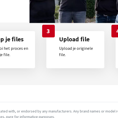
3
 je files
Upload file
oi het proces en
Upload je originele
e file.
file.
ciated with, or endorsed by any manufacturers. Any brand names or model re
es, pure for informative purposes.