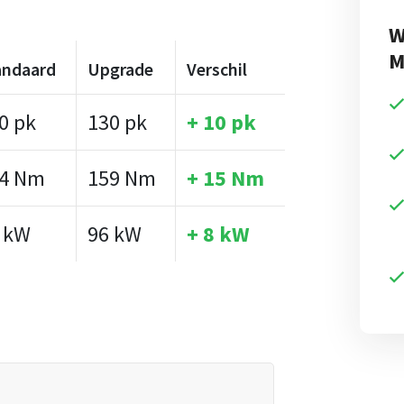
W
M
andaard
Upgrade
Verschil
0 pk
130 pk
+ 10 pk
4 Nm
159 Nm
+ 15 Nm
 kW
96 kW
+ 8 kW