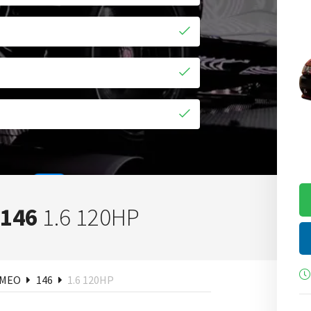
 146
1.6 120HP
ken
OMEO
146
1.6 120HP