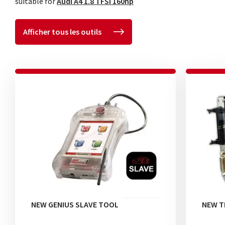
suitable for
Audi A4 1.8 TFSI 160hp
Afficher tous les outils
NEW GENIUS SLAVE TOOL
NEW T