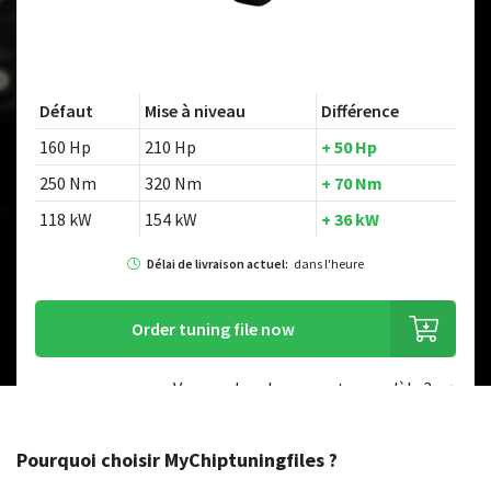
Défaut
Mise à niveau
Différence
160 Hp
210 Hp
+ 50 Hp
250 Nm
320 Nm
+ 70 Nm
118 kW
154 kW
+ 36 kW
Délai de livraison actuel:
dans l'heure
Order tuning file now
Vous recherchez un autre modèle ?
Pourquoi choisir MyChiptuningfiles ?