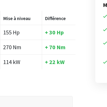
M
Mise à niveau
Différence
155 Hp
+ 30 Hp
270 Nm
+ 70 Nm
114 kW
+ 22 kW