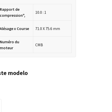
Rapport de
10.0 : 1
compression",
Alésage x Course
71.0 X 75.6 mm
Numéro du
CMB
moteur
ste modelo