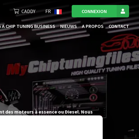
CADDY
FR
CONNEXION
 A CHIP TUNING BUSINESS
NIEUWS
A PROPOS
CONTACT
ant des moteurs à essence ou Diesel. Nous
e vous offrir des fichiers de tuning de l’ECU