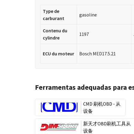
Type de
gasoline
carburant
Contenu du
1197
cylindre
ECU du moteur
Bosch MED17.5.21
Ferramentas adequadas para e
CMD 刷机OBD - 从
设备
新天才OBD刷机工具从
设备