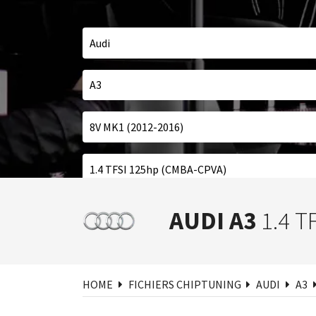
Cher
AUDI A3
1.4 T
HOME
FICHIERS CHIPTUNING
AUDI
A3