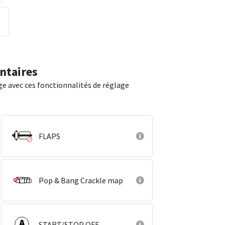
从
ntaires
ge avec ces fonctionnalités de réglage
FLAPS
Pop & Bang Crackle map
START/STOP OFF