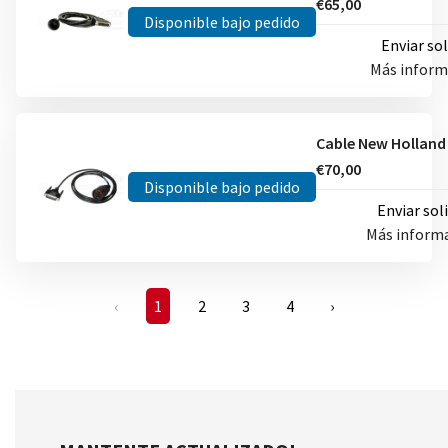
€65,00
Disponible bajo pedido
Enviar sol
Más infor
€70,00
Disponible bajo pedido
Enviar sol
Más inform
‹
1
2
3
4
›