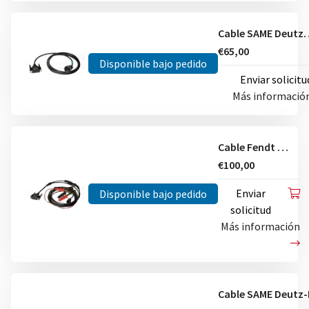
Cable SAME
€65,00
Disponible bajo pedido
Enviar solicitu
Más informació
Cable Fendt 4 pin
€100,00
Enviar
Disponible bajo pedido
solicitud
Más información