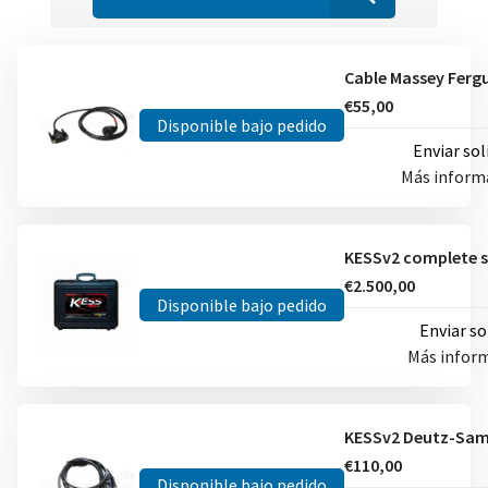
€55,00
Disponible bajo pedido
Enviar sol
Más inform
€2.500,00
Disponible bajo pedido
Enviar so
Más infor
€110,00
Disponible bajo pedido