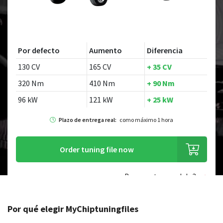
Por defecto
Aumento
Diferencia
130 CV
165 CV
+ 35 CV
320 Nm
410 Nm
+ 90 Nm
96 kW
121 kW
+ 25 kW
Plazo de entrega real:
como máximo 1 hora
Order tuning file now
¿Buscas otro modelo?
Por qué elegir MyChiptuningfiles