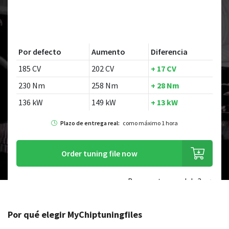
Por defecto
Aumento
Diferencia
185 CV
202 CV
+ 17 CV
230 Nm
258 Nm
+ 28 Nm
136 kW
149 kW
+ 13 kW
Plazo de entrega real:
como máximo 1 hora
Order tuning file now
¿Buscas otro modelo?
Por qué elegir MyChiptuningfiles