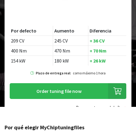
Por defecto
Aumento
Diferencia
209 CV
245 CV
+ 36 CV
400 Nm
470 Nm
+ 70 Nm
154 kW
180 kW
+ 26 kW
Plazo de entrega real:
como máximo 1 hora
Order tuning file now
¿Buscas otro modelo?
Por qué elegir MyChiptuningfiles