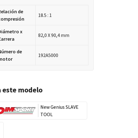
Relación de
18.5 : 1
compresión
Diámetro x
82,0 X 90,4 mm
Carrera
Número de
192A5000
motor
a este modelo
New Genius SLAVE
TOOL