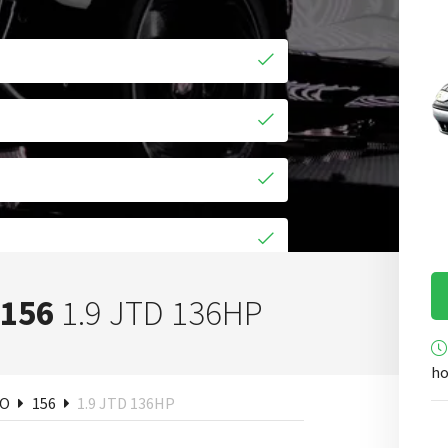
car
 156
1.9 JTD 136HP
ho
EO
156
1.9 JTD 136HP