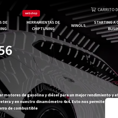
CARRITO D
webshop
S DE
HERRAMIENTAS DE
STARTING A 
WINOLS
ING
CHIPTUNING
BUSI
56
zar motores de gasolina y diésel para un mejor rendimiento y 
etera y en nuestro dinamómetro 4x4. Esto nos permite garanti
orro de combustible