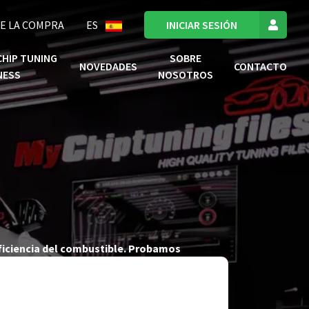
E LA COMPRA
ES
INICIAR SESIÓN
CHIP TUNING
SOBRE
NOVEDADES
CONTACTO
NESS
NOSOTROS
eficiencia del combustible. Probamos
zar archivos tuning ECU de alta calidad con