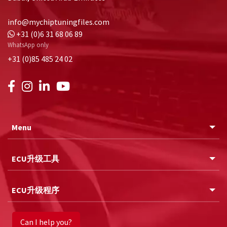
info@mychiptuningfiles.com
+31 (0)6 31 68 06 89
WhatsApp only
+31 (0)85 485 24 02
Menu
ECU升级工具
ECU升级程序
Can I help you?