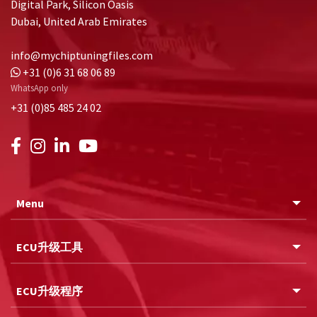
Digital Park, Silicon Oasis
Dubai, United Arab Emirates
info@mychiptuningfiles.com
+31 (0)6 31 68 06 89
WhatsApp only
+31 (0)85 485 24 02
Menu
ECU升级工具
ECU升级程序