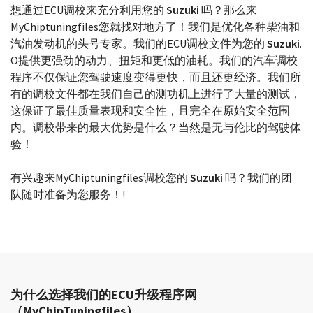
选择您的型号
想通过ECU调校来充分利用您的
Suzuki
吗？那么来
MyChiptuningfiles您就找对地方了！我们是优化各种柴油和
汽油发动机的头号专家。我们的ECU调校文件为您的
Suzuki
.
O提供更强劲的动力、扭矩和更低的油耗。我们的汽车调校
程序不仅保证您驾驶速度变得更快，而且还更经济。我们所
有的调校文件都在我们自己的测功机上进行了大量的测试，
这保证了最佳质量表现和安全性，且完全在原始安全范围
内。调校带来的最大优势是什么？当然是无与伦比的驾驶体
验！
有兴趣来MyChiptuningfiles调校您的
Suzuki
吗？我们的团
队随时准备为您服务！!
为什么选择我们的ECU升级程序网
（MyChipTuningfiles）