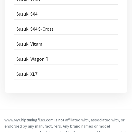
Suzuki SX4
Suzuki SX4 S-Cross
Suzuki Vitara
Suzuki Wagon R
Suzuki XL7
www.MyChiptuningfiles.com is not affiliated with, associated with, or
endorsed by any manufacturers. Any brand names or model