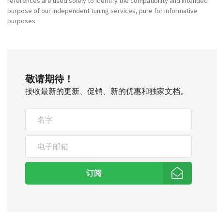
references are used solely to identify the compatibility and intended
purpose of our independent tuning services, pure for informative
purposes.
敬请期待！
接收最新的更新、促销、新的优惠和独家文档。
订阅