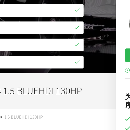
索
8
1.5 BLUEHDI 130HP
序
1.5 BLUEHDI 130HP