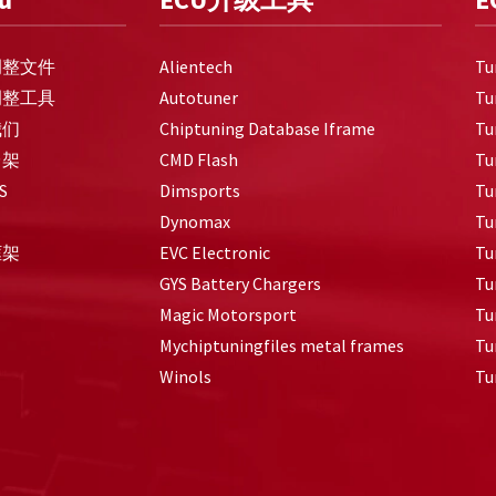
调整文件
Alientech
Tu
调整工具
Autotuner
Tu
我们
Chiptuning Database Iframe
Tu
台架
CMD Flash
Tu
S
Dimsports
Tu
Dynomax
Tu
框架
EVC Electronic
Tu
GYS Battery Chargers
Tu
Magic Motorsport
Tu
Mychiptuningfiles metal frames
Tu
Winols
Tu