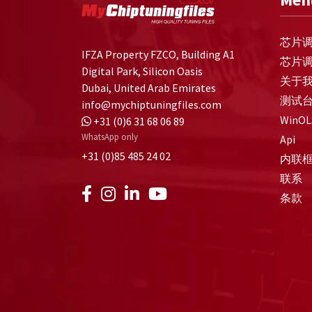
芯片
IFZA Property FZCO, Building A1
芯片
Digital Park, Silicon Oasis
关于
Dubai, United Arab Emirates
测试
info@mychiptuningfiles.com
WinOL
+31 (0)6 31 68 06 89
WhatsApp only
Api
+31 (0)85 485 24 02
内联
联系
条款