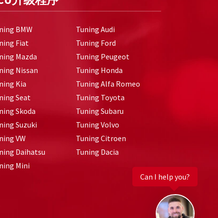
ning BMW
Tuning Audi
ning Fiat
Tuning Ford
ning Mazda
Tuning Peugeot
ning Nissan
Tuning Honda
ning Kia
Tuning Alfa Romeo
ning Seat
Tuning Toyota
ning Skoda
Tuning Subaru
ning Suzuki
Tuning Volvo
ning VW
Tuning Citroen
ning Daihatsu
Tuning Dacia
ning Mini
Can I help you?