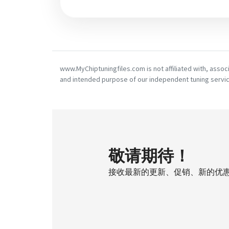
www.MyChiptuningfiles.com is not affiliated with, asso
and intended purpose of our independent tuning servic
敬请期待！
接收最新的更新、促销、新的优