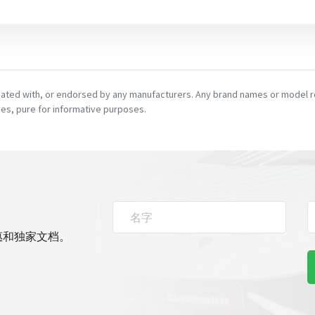
ciated with, or endorsed by any manufacturers. Any brand names or model re
es, pure for informative purposes.
惠和独家文档。